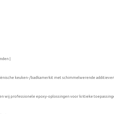
nden |
giënische keuken-/badkamerkit met schimmelwerende additieven
en wij professionele epoxy-oplossingen voor kritieke toepassing