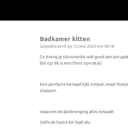
Ga
direct
naar
de
hoofdinhoud
Badkamer kitten
Gepubliceerd op 12 mei 2025 om 09:18
Zo breng je siliconenkit wél goed aan (en gaat
(let op! dit is een thuis operatie)
Een perfecte kitnaad lijkt simpel, maar foutj
stappen.
Waarom de áánbrenging alles bepaalt
Zelfs de beste kit faalt als: