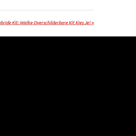
ybride Kit: Welke Overschilderbare Kit Kies Je?
»