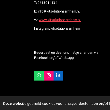
T: 0613014134
E: info@kitsolutionsarnhem.nl
W:
www.kitsolutionsarnhem.nl
Instagram: kitsolutionsarnhem
Beoordeel en deel ons met je vrienden via
Facebook en/of Whatsapp
W
I
L
h
n
i
a
s
n
t
t
k
s
a
e
A
g
d
Deze website gebruikt cookies voor analyse-doeleinden en/of h
p
r
I
p
a
n