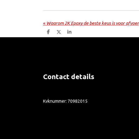
«
Waarom 2K Epoxy de beste keus is voor afvoer
D
D
S
e
e
h
l
e
a
e
l
r
n
e
Contact details
Kvknummer: 70982015