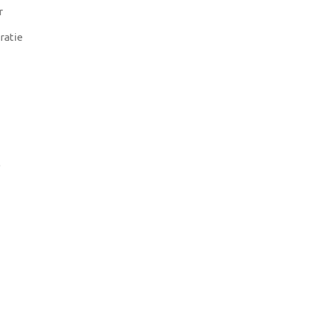
r
ratie
)