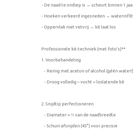
- De naad te ondiep is → scheurt binnen 1 jaa
- Hoeken verkeerd ingesneden → waterinfilt
- Oppervlak niet vetvrij → kit laat los
Professionele kit-techniek (met foto’s)**
1. Voorbehandeling
- Reinig met aceton of alcohol (géén water!
- Droog volledig – vocht = loslatende kit
2. Snijdtip perfectioneren
- Diameter = ⅔ van de naadbreedte
- Schuin afsnijden (45°) voor precisie