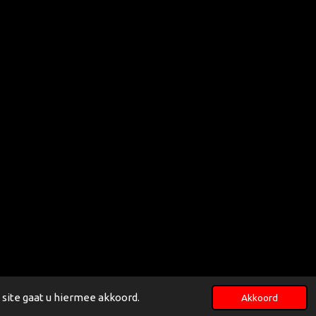
site gaat u hiermee akkoord.
Akkoord