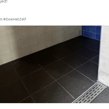
ject!
em #DoeHetZelf